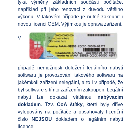
týká výměny základních součástí počítače,
například při jeho renovaci z důvodu většího
výkonu. V takovém případě je nutné zakoupit i
novou licenci OEM. Výjimkou je oprava zařízení.
V
případě nemožnosti doložení legálního nabytí
softwaru je provozování takového softwaru na
jakémkoli zařízení nelegální, a to i v případě, že
byl software s tímto zařízením zakoupen. Legální
nabytí lze dokázat většinou
nabývacím
dokladem.
Tzv.
CoA štítky
, které byly dříve
vylepovány na počítače a obsahovaly licenční
číslo
NEJSOU
dokladem o legálním nabytí
licence.