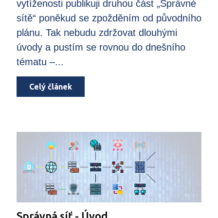
vytíženosti publikuji druhou část „Správné
sítě“ poněkud se zpožděním od původního
plánu. Tak nebudu zdržovat dlouhými
úvody a pustím se rovnou do dnešního
tématu –...
Celý článek
Správná síť - Úvod