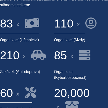
stihneme celkem:
8
3
1
1
0
x
x
Organizací (účetnictví)
Organizací (mzdy)
2
1
0
8
5
x
x
Zakázek (Autodoprava)
Organizací
(kyberbezpečnost)
,
6
0
2
0
0
0
0
x
x