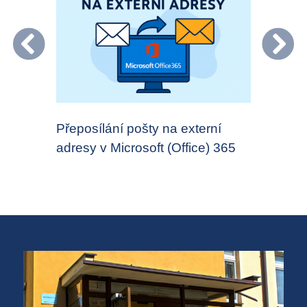
osoft
Přeposílání pošty na externí
Správné 
adresy v Microsoft (Office) 365
Serveru