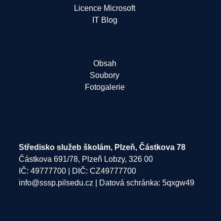
Licence Microsoft
IT Blog
Obsah
Soubory
Fotogalerie
Středisko služeb školám, Plzeň, Částkova 78
Částkova 691/78, Plzeň Lobzy, 326 00
IČ: 49777700 | DIČ: CZ49777700
info@sssp.pilsedu.cz
| Datová schránka: 5qxgw49