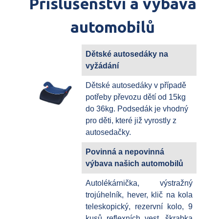
Příslušenství a výbava
automobilů
Dětské autosedáky na
vyžádání
Dětské autosedáky v případě
potřeby převozu dětí od 15kg
do 36kg. Podsedák je vhodný
pro děti, které již vyrostly z
autosedačky.
Povinná a nepovinná
výbava našich automobilů
Autolékárnička, výstražný
trojúhelník, hever, klič na kola
teleskopický, rezervní kolo, 9
kusů reflexních vest, škrabka