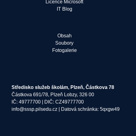
Licence Microsoft
IT Blog
Obsah
Soubory
Fotogalerie
Středisko služeb školám, Plzeň, Částkova 78
Částkova 691/78, Plzeň Lobzy, 326 00
IČ: 49777700 | DIČ: CZ49777700
info@sssp.pilsedu.cz
| Datová schránka: 5qxgw49