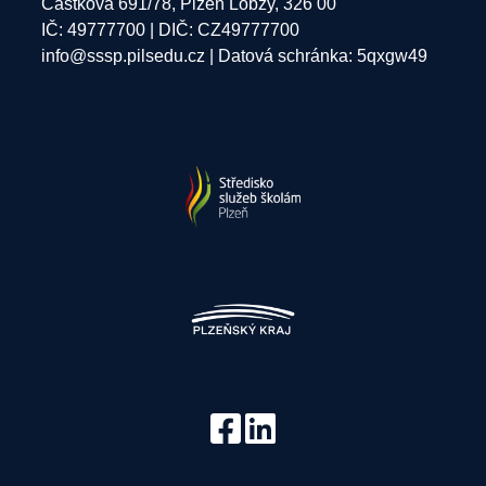
Částkova 691/78, Plzeň Lobzy, 326 00
IČ: 49777700 | DIČ: CZ49777700
info@sssp.pilsedu.cz
| Datová schránka: 5qxgw49