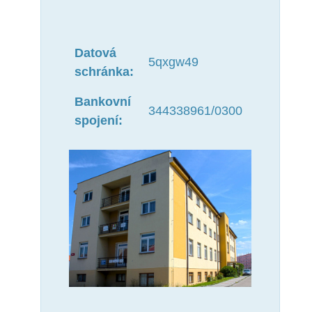
Datová
5qxgw49
schránka:
Bankovní
344338961/0300
spojení: