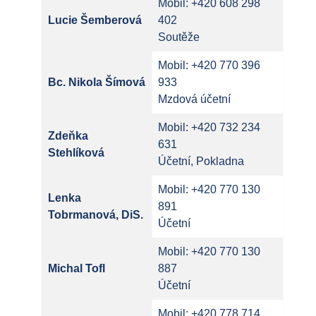
Mobil: +420 608 298
Lucie Šemberová
402
Soutěže
Mobil: +420 770 396
Bc. Nikola Šímová
933
Mzdová účetní
Mobil: +420 732 234
Zdeňka
631
Stehlíková
Účetní, Pokladna
Mobil: +420 770 130
Lenka
891
Tobrmanová, DiS.
Účetní
Mobil: +420 770 130
Michal Tofl
887
Účetní
Mobil: +420 778 714