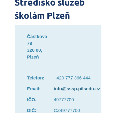
Středisko služeb
školám Plzeň
Částkova
78
326 00,
Plzeň
Telefon:
+420 777 366 444
Email:
info@sssp.pilsedu.cz
IČO:
49777700
DIČ:
CZ49777700