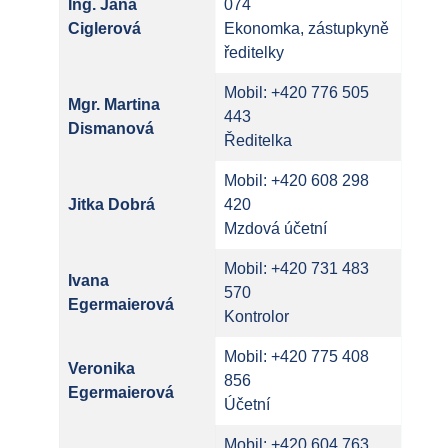
Ing. Jana
074
Ciglerová
Ekonomka, zástupkyně
ředitelky
Mobil: +420 776 505
Mgr. Martina
443
Dismanová
Ředitelka
Mobil: +420 608 298
Jitka Dobrá
420
Mzdová účetní
Mobil: +420 731 483
Ivana
570
Egermaierová
Kontrolor
Mobil: +420 775 408
Veronika
856
Egermaierová
Účetní
Mobil: +420 604 763