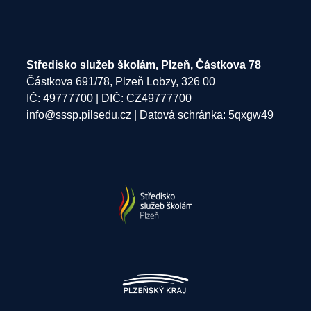
Středisko služeb školám, Plzeň, Částkova 78
Částkova 691/78, Plzeň Lobzy, 326 00
IČ: 49777700 | DIČ: CZ49777700
info@sssp.pilsedu.cz
| Datová schránka: 5qxgw49