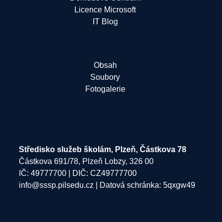
Licence Microsoft
IT Blog
Obsah
Soubory
Fotogalerie
Středisko služeb školám, Plzeň, Částkova 78
Částkova 691/78, Plzeň Lobzy, 326 00
IČ: 49777700 | DIČ: CZ49777700
info@sssp.pilsedu.cz
| Datová schránka: 5qxgw49