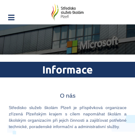
Informace
O nás
Středisko služeb školám Plzeň je příspěvková organizace
zřízená Plzeňským krajem s cílem napomáhat školám a
školským organizacím při jejich činnosti a zajišťovat potřebné
technické, poradenské informační a administrativní služby.