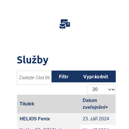
Služby
Zadejte část titulku štítku
Filtr
Vyprázdnit
Počet zobrazení
Datum
Titulek
zveřejnění
HELIOS Fenix
23. září 2024