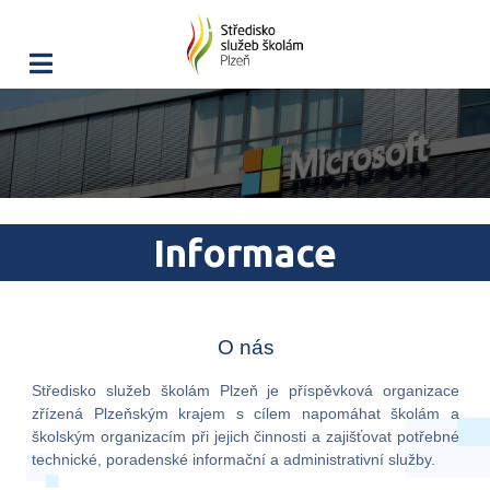
Informace
O nás
Středisko služeb školám Plzeň je příspěvková organizace
zřízená Plzeňským krajem s cílem napomáhat školám a
školským organizacím při jejich činnosti a zajišťovat potřebné
technické, poradenské informační a administrativní služby.