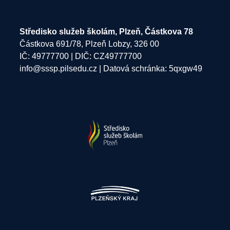
Středisko služeb školám, Plzeň, Částkova 78
Částkova 691/78, Plzeň Lobzy, 326 00
IČ: 49777700 | DIČ: CZ49777700
info@sssp.pilsedu.cz
| Datová schránka: 5qxgw49