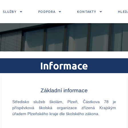
SLUŽBY
PODPORA
KONTAKTY
HLED
Informace
Základní informace
Středisko služeb školám, Plzeň, Částkova 78 je
příspěvková školská organizace zřízená Krajským
úřadem Plzeňského kraje dle školského zákona.