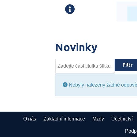
Novinky
Zadejte část titulku štítku
Filtr
Informace
Nebyly nalezeny žádné odpovída
O nás
Základní informace
Mzdy
Účetnictví
Podpo