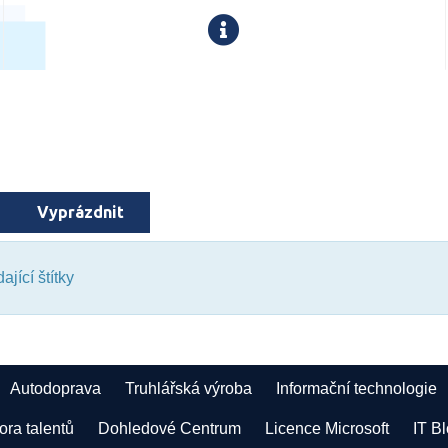
Vyprázdnit
jící štítky
Autodoprava
Truhlářská výroba
Informační technologie
ra talentů
Dohledové Centrum
Licence Microsoft
IT B