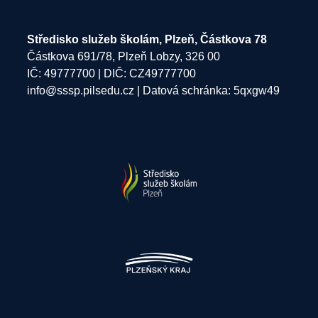
Středisko služeb školám, Plzeň, Částkova 78
Částkova 691/78, Plzeň Lobzy, 326 00
IČ: 49777700 | DIČ: CZ49777700
info@sssp.pilsedu.cz
| Datová schránka: 5qxgw49